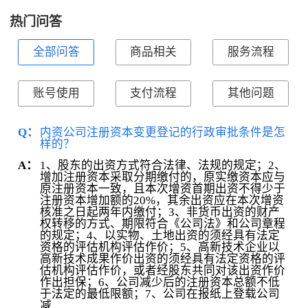
热门问答
全部问答
商品相关
服务流程
账号使用
支付流程
其他问题
Q：
内资公司注册资本变更登记的行政审批条件是怎
样的？
1、股东的出资方式符合法律、法规的规定；2、
A：
增加注册资本采取分期缴付的，原实缴资本应与
原注册资本一致，且本次增资首期出资不得少于
注册资本增加额的20%，其余出资应在本次增资
核准之日起两年内缴付；3、非货币出资的财产
权转移的方式、期限符合《公司法》和公司章程
的规定；4、以实物、土地出资的须经具有法定
资格的评估机构评估作价；5、高新技术企业以
高新技术成果作价出资的须经具有法定资格的评
估机构评估作价，或者经股东共同对该出资作价
作出担保；6、公司减少后的注册资本总额不低
于法定的最低限额；7、公司在报纸上登载公司
减