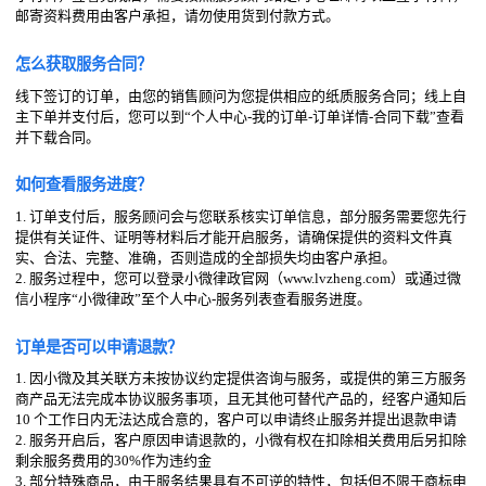
邮寄资料费用由客户承担，请勿使用货到付款方式。
怎么获取服务合同？
线下签订的订单，由您的销售顾问为您提供相应的纸质服务合同；线上自
主下单并支付后，您可以到“个人中心-我的订单-订单详情-合同下载”查看
并下载合同。
如何查看服务进度？
1. 订单支付后，服务顾问会与您联系核实订单信息，部分服务需要您先行
提供有关证件、证明等材料后才能开启服务，请确保提供的资料文件真
实、合法、完整、准确，否则造成的全部损失均由客户承担。
2. 服务过程中，您可以登录小微律政官网（www.lvzheng.com）或通过微
信小程序“小微律政”至个人中心-服务列表查看服务进度。
订单是否可以申请退款？
1. 因小微及其关联方未按协议约定提供咨询与服务，或提供的第三方服务
商产品无法完成本协议服务事项，且无其他可替代产品的，经客户通知后
10 个工作日内无法达成合意的，客户可以申请终止服务并提出退款申请
2. 服务开启后，客户原因申请退款的，小微有权在扣除相关费用后另扣除
剩余服务费用的30%作为违约金
3. 部分特殊商品，由于服务结果具有不可逆的特性，包括但不限于商标申