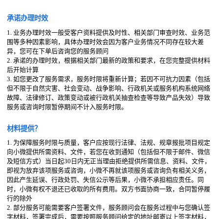
承诺办理时效
1. 业务办理时效一般受客户资料提供及时性、相关部门审查时效、业务范
围等多种因素影响，具体办理时效会因为客户业务情况不同存在较大差
异，您可在下单后咨询您的服务顾问
2. 承诺的办理时效，根据相关部门最新的政策和要求，在您完整提供材料
后开始计算
3. 如您更改了服务需求，服务时限将重新计算；若因不可抗力因素（包括
但不限于自然灾害、社会变动、战争影响、行政机关或服务机构系统网络
故障、法律修订、政策变动或被行政机关抽查检查等导致产品失效）导致
服务或咨询时限暂停期间不计入服务时限。
材料提供？
1. 为保障服务时限与质量，客户应按现行法律、法规、规章报批项目规定
向小微提供所需资料、文件，若您在收到通知（包括但不限于邮件、微信
及短信方式）当日起30日内无正当理由拒绝提供所需信息、资料、文件，
即视为放弃该项服务或咨询，小微不再就该项服务或咨询负有相关义务，
因此产生延误、行政处罚、失信公示等后果，小微不承担相应责任。同
时，小微有权不退还已收取的所有费用。双方书面协商一致，合同暂停履
行的除外
2. 部分服务可能需要客户签署文件，服务顾问会在服务过程中与您确认签
字材料，签署完成后，需要按照服务顾问给定的地址邮寄以上签字材料，