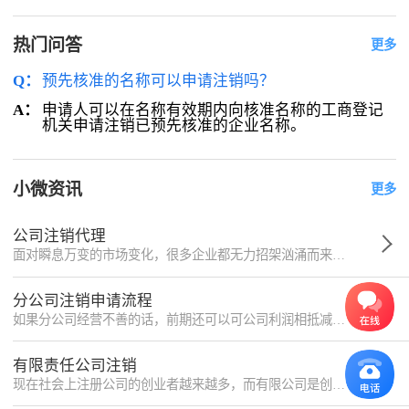
热门问答
更多
Q：
预先核准的名称可以申请注销吗？
申请人可以在名称有效期内向核准名称的工商登记
A：
机关申请注销已预先核准的企业名称。
小微资讯
更多
公司注销代理
面对瞬息万变的市场变化，很多企业都无力招架汹涌而来的变化而导致破产、倒闭的比比皆是。而注销的过程非常漫长，如果自己办理将会耽误很多重要的事，很多朋友的选择就是找代理办理，那么公司注销代理是怎么进行
分公司注销申请流程
如果分公司经营不善的话，前期还可以可公司利润相抵减少税收，但是长期造成亏损的话就只能选择注销了。分公司和普通公司不同，并不具备法人资格。
有限责任公司注销
现在社会上注册公司的创业者越来越多，而有限公司是创业者们选的最多的类型，最近平台上有很多用户咨询公司注销的相关内容，下面小微律政就和大家介绍一下有限责任公司怎么注销。