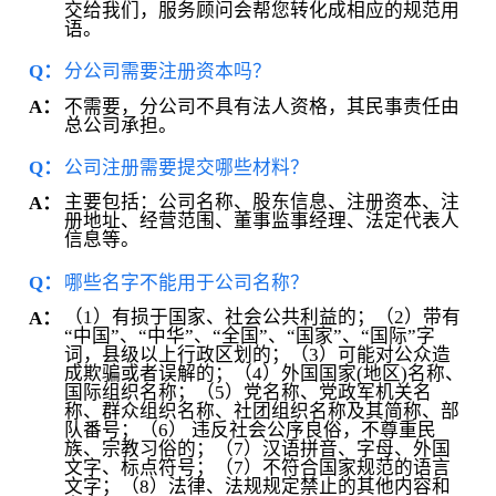
交给我们，服务顾问会帮您转化成相应的规范用
语。
Q：
分公司需要注册资本吗？
不需要，分公司不具有法人资格，其民事责任由
A：
总公司承担。
Q：
公司注册需要提交哪些材料？
主要包括：公司名称、股东信息、注册资本、注
A：
册地址、经营范围、董事监事经理、法定代表人
信息等。
Q：
哪些名字不能用于公司名称？
（1）有损于国家、社会公共利益的；（2）带有
A：
“中国”、“中华”、“全国”、“国家”、“国际”字
词，县级以上行政区划的；（3）可能对公众造
成欺骗或者误解的；（4）外国国家(地区)名称、
国际组织名称；（5）党名称、党政军机关名
称、群众组织名称、社团组织名称及其简称、部
队番号；（6） 违反社会公序良俗，不尊重民
族、宗教习俗的；（7）汉语拼音、字母、外国
文字、标点符号；（7）不符合国家规范的语言
文字；（8）法律、法规规定禁止的其他内容和