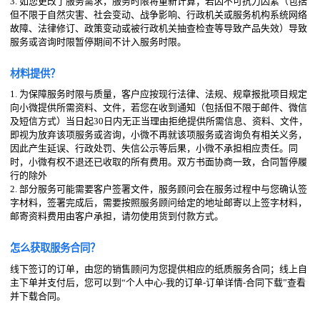
3. 如您更改了服务需求，服务时限将重新计算；若因不可抗力因素（包括
但不限于自然灾害、社会变动、战争影响、行政机关或服务机构系统网络
故障、法律修订、政策变动或被行政机关抽查检查等导致产品失效）导致
服务或咨询时限暂停期间不计入服务时限。
材料提供？
1. 为保障服务时限与质量，客户应按现行法律、法规、规章报批项目规定
向小微提供所需资料、文件，若您在收到通知（包括但不限于邮件、微信
及短信方式）当日起30日内无正当理由拒绝提供所需信息、资料、文件，
即视为放弃该项服务或咨询，小微不再就该项服务或咨询负有相关义务，
因此产生延误、行政处罚、失信公示等后果，小微不承担相应责任。同
时，小微有权不退还已收取的所有费用。双方书面协商一致，合同暂停履
行的除外
2. 部分服务可能需要客户签署文件，服务顾问会在服务过程中与您确认签
字材料，签署完成后，需要按照服务顾问给定的地址邮寄以上签字材料，
邮寄资料费用由客户承担，请勿使用货到付款方式。
怎么获取服务合同？
线下签订的订单，由您的销售顾问为您提供相应的纸质服务合同；线上自
主下单并支付后，您可以到“个人中心-我的订单-订单详情-合同下载”查看
并下载合同。