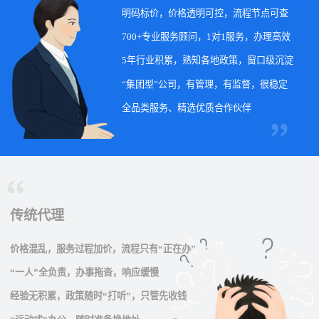
明码标价，价格透明可控，流程节点可查
700+专业服务顾问，1对1服务，办理高效
5年行业积累，熟知各地政策，窗口级沉淀
“集团型”公司，有管理，有监督，很稳定
全品类服务、精选优质合作伙伴
传统代理
价格混乱，服务过程加价，流程只有“正在办”
“一人”全负责，办事拖沓，响应缓慢
经验无积累，政策随时“打听”，只管先收钱