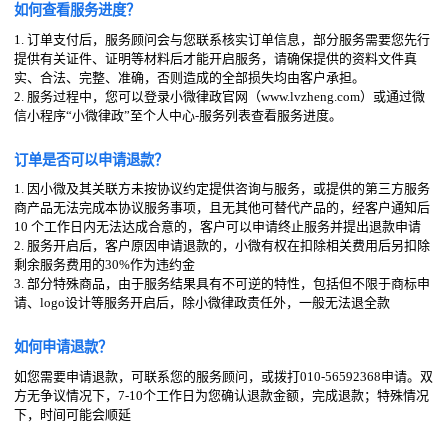
如何查看服务进度？
1. 订单支付后，服务顾问会与您联系核实订单信息，部分服务需要您先行
提供有关证件、证明等材料后才能开启服务，请确保提供的资料文件真
实、合法、完整、准确，否则造成的全部损失均由客户承担。
2. 服务过程中，您可以登录小微律政官网（www.lvzheng.com）或通过微
信小程序“小微律政”至个人中心-服务列表查看服务进度。
订单是否可以申请退款？
1. 因小微及其关联方未按协议约定提供咨询与服务，或提供的第三方服务
商产品无法完成本协议服务事项，且无其他可替代产品的，经客户通知后
10 个工作日内无法达成合意的，客户可以申请终止服务并提出退款申请
2. 服务开启后，客户原因申请退款的，小微有权在扣除相关费用后另扣除
剩余服务费用的30%作为违约金
3. 部分特殊商品，由于服务结果具有不可逆的特性，包括但不限于商标申
请、logo设计等服务开启后，除小微律政责任外，一般无法退全款
如何申请退款？
如您需要申请退款，可联系您的服务顾问，或拨打010-56592368申请。双
方无争议情况下，7-10个工作日为您确认退款金额，完成退款；特殊情况
下，时间可能会顺延