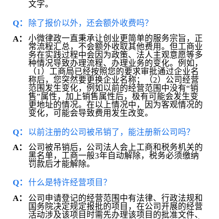
文字。
Q：
除了报价以外，还会额外收费吗？
小微律政一直秉承让创业更简单的服务宗旨，正
A：
常流程汇总，不会额外收取其他费用。但工商业
务在实践过程中会因为政策、法人主观意愿等多
种情况导致办理流程、办理业务的变化。例如，
（1）工商局已经按照您的要求审批通过企业名
称后，您突然要更换企业名称；（2）公司经营
范围发生变化，例如以前的经营范围中没有“销
售”属性，加上销售属性后，极有可能会发生变
更地址的情况。在以上情况中，因为客观情况的
变化，可能会导致费用发生改变。
Q：
以前注册的公司被吊销了，能注册新公司吗？
公司被吊销后，公司法人会上工商和税务机关的
A：
黑名单，工商一般3年自动解除，税务必须缴纳
罚款后才能解除。
Q：
什么是特许经营项目？
公司申请登记的经营范围中有法律、行政法规和
A：
国务院决定规定报批的项目，在公司开展的经营
活动涉及该项目时需先办理该项目的批准文件、