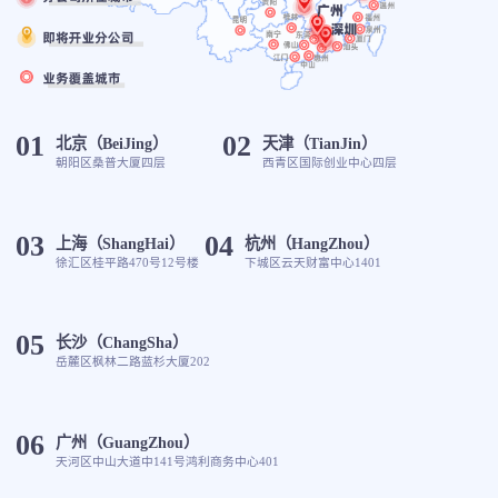
01
02
北京（BeiJing）
天津（TianJin）
朝阳区桑普大厦四层
西青区国际创业中心四层
03
04
上海（ShangHai）
杭州（HangZhou）
徐汇区桂平路470号12号楼
下城区云天财富中心1401
05
长沙（ChangSha）
岳麓区枫林二路蓝杉大厦202
06
广州（GuangZhou）
天河区中山大道中141号鸿利商务中心401