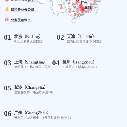
01
02
北京（BeiJing）
天津（TianJin）
朝阳区桑普大厦四层
西青区国际创业中心四层
03
04
上海（ShangHai）
杭州（HangZhou）
徐汇区桂平路470号12号楼
下城区云天财富中心1401
05
长沙（ChangSha）
岳麓区枫林二路蓝杉大厦202
06
广州（GuangZhou）
天河区中山大道中141号鸿利商务中心401