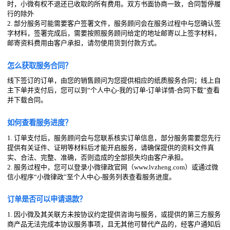
时，小微有权不退还已收取的所有费用。双方书面协商一致，合同暂停履
行的除外
2. 部分服务可能需要客户签署文件，服务顾问会在服务过程中与您确认签
字材料，签署完成后，需要按照服务顾问给定的地址邮寄以上签字材料，
邮寄资料费用由客户承担，请勿使用货到付款方式。
怎么获取服务合同？
线下签订的订单，由您的销售顾问为您提供相应的纸质服务合同；线上自
主下单并支付后，您可以到“个人中心-我的订单-订单详情-合同下载”查看
并下载合同。
如何查看服务进度？
1. 订单支付后，服务顾问会与您联系核实订单信息，部分服务需要您先行
提供有关证件、证明等材料后才能开启服务，请确保提供的资料文件真
实、合法、完整、准确，否则造成的全部损失均由客户承担。
2. 服务过程中，您可以登录小微律政官网（www.lvzheng.com）或通过微
信小程序“小微律政”至个人中心-服务列表查看服务进度。
订单是否可以申请退款？
1. 因小微及其关联方未按协议约定提供咨询与服务，或提供的第三方服务
商产品无法完成本协议服务事项，且无其他可替代产品的，经客户通知后