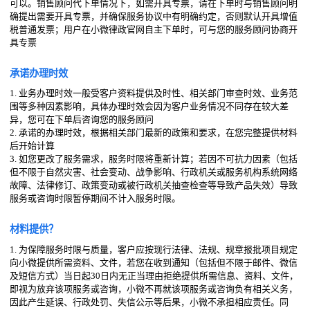
可以。销售顾问代下单情况下，如需开具专票，请在下单时与销售顾问明
确提出需要开具专票，并确保服务协议中有明确约定，否则默认开具增值
税普通发票；用户在小微律政官网自主下单时，可与您的服务顾问协商开
具专票
承诺办理时效
1. 业务办理时效一般受客户资料提供及时性、相关部门审查时效、业务范
围等多种因素影响，具体办理时效会因为客户业务情况不同存在较大差
异，您可在下单后咨询您的服务顾问
2. 承诺的办理时效，根据相关部门最新的政策和要求，在您完整提供材料
后开始计算
3. 如您更改了服务需求，服务时限将重新计算；若因不可抗力因素（包括
但不限于自然灾害、社会变动、战争影响、行政机关或服务机构系统网络
故障、法律修订、政策变动或被行政机关抽查检查等导致产品失效）导致
服务或咨询时限暂停期间不计入服务时限。
材料提供？
1. 为保障服务时限与质量，客户应按现行法律、法规、规章报批项目规定
向小微提供所需资料、文件，若您在收到通知（包括但不限于邮件、微信
及短信方式）当日起30日内无正当理由拒绝提供所需信息、资料、文件，
即视为放弃该项服务或咨询，小微不再就该项服务或咨询负有相关义务，
因此产生延误、行政处罚、失信公示等后果，小微不承担相应责任。同