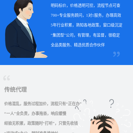
明码标价，价格透明可控，流程节点可查
700+专业服务顾问，1对1服务，办理高效
5年行业积累，熟知各地政策，窗口级沉淀
“集团型”公司，有管理，有监督，很稳定
全品类服务、精选优质合作伙伴
传统代理
价格混乱，服务过程加价，流程只有“正在办”
“一人”全负责，办事拖沓，响应缓慢
经验无积累，政策随时“打听”，只管先收钱