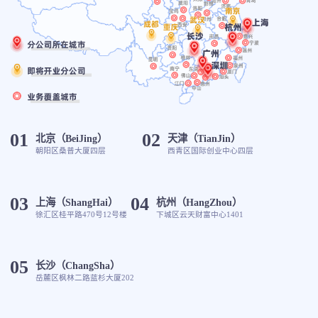
01
02
北京（BeiJing）
天津（TianJin）
朝阳区桑普大厦四层
西青区国际创业中心四层
03
04
上海（ShangHai）
杭州（HangZhou）
徐汇区桂平路470号12号楼
下城区云天财富中心1401
05
长沙（ChangSha）
岳麓区枫林二路蓝杉大厦202