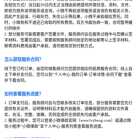
及短信方式）当日起30日内无正当理由拒绝提供所需信息、资料、文件，
即视为放弃该项服务或咨询，小微不再就该项服务或咨询负有相关义务，
因此产生延误、行政处罚、失信公示等后果，小微不承担相应责任。同
时，小微有权不退还已收取的所有费用。双方书面协商一致，合同暂停履
行的除外
2. 部分服务可能需要客户签署文件，服务顾问会在服务过程中与您确认签
字材料，签署完成后，需要按照服务顾问给定的地址邮寄以上签字材料，
邮寄资料费用由客户承担，请勿使用货到付款方式。
怎么获取服务合同？
线下签订的订单，由您的销售顾问为您提供相应的纸质服务合同；线上自
主下单并支付后，您可以到“个人中心-我的订单-订单详情-合同下载”查看
并下载合同。
如何查看服务进度？
1. 订单支付后，服务顾问会与您联系核实订单信息，部分服务需要您先行
提供有关证件、证明等材料后才能开启服务，请确保提供的资料文件真
实、合法、完整、准确，否则造成的全部损失均由客户承担。
2. 服务过程中，您可以登录小微律政官网（www.lvzheng.com）或通过微
信小程序“小微律政”至个人中心-服务列表查看服务进度。