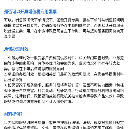
是否可以开具增值税专用发票
可以。销售顾问代下单情况下，如需开具专票，请在下单时与销售顾问明
确提出需要开具专票，并确保服务协议中有明确约定，否则默认开具增值
税普通发票；用户在小微律政官网自主下单时，可与您的服务顾问协商开
具专票
承诺办理时效
1. 业务办理时效一般受客户资料提供及时性、相关部门审查时效、业务范
围等多种因素影响，具体办理时效会因为客户业务情况不同存在较大差
异，您可在下单后咨询您的服务顾问
2. 承诺的办理时效，根据相关部门最新的政策和要求，在您完整提供材料
后开始计算
3. 如您更改了服务需求，服务时限将重新计算；若因不可抗力因素（包括
但不限于自然灾害、社会变动、战争影响、行政机关或服务机构系统网络
故障、法律修订、政策变动或被行政机关抽查检查等导致产品失效）导致
服务或咨询时限暂停期间不计入服务时限。
材料提供？
1. 为保障服务时限与质量，客户应按现行法律、法规、规章报批项目规定
向小微提供所需资料、文件，若您在收到通知（包括但不限于邮件、微信